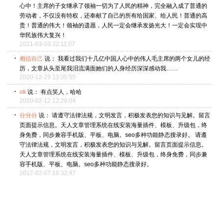
心中！主席的子女继承了领袖一切为了人民的精神，完全融入成了普通的
劳动者，不仅没有特权，还奉献了自己的所有给国家、给人民！普通的高
贵！普通的伟大！领袖的遗愿，人民一定会继承发扬光大！一定会实现中
华民族伟大复兴！
2021-03-03 22:11:07
相信自己
说： 我看过我们十几亿中国人心中的伟人毛主席的两个女儿的经
历，文章从头至尾我泪流满面她们的人身经历深深感动我……
2020-12-29 13:05:55
ok
说： 有点笑人，哈哈
2020-02-12 12:26:04
分分分
说： 请遵守法律法规，文明发言，积极发表您的知识与见解。留言
页面提示信息。天人文章管理系统在线安装海量插件、模板、升级包，终
身免费，同步兼容手机版、平板、电脑。seo多种功能静态搜录好。 请遵
守法律法规，文明发言，积极发表您的知识与见解。留言页面提示信息。
天人文章管理系统在线安装海量插件、模板、升级包，终身免费，同步兼
容手机版、平板、电脑。seo多种功能静态搜录好。
2017-02-07 16:32:47