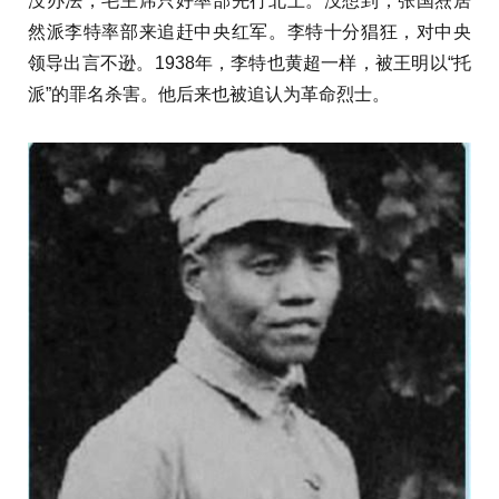
没办法，毛主席只好率部先行北上。没想到，张国焘居
然派李特率部来追赶中央红军。李特十分猖狂，对中央
领导出言不逊。1938年，李特也黄超一样，被王明以“托
派”的罪名杀害。他后来也被追认为革命烈士。