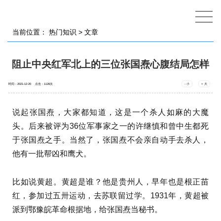
当前位置：
热门知识
> 文章
阻止中央红军北上的三位张国焘心腹结局怎样
时间：2021-12-20 点击：
1126
次
- 小
+ 大
说起张国焘，大家都知道，这是一个杀人如麻的大魔
头。后来被评为36位军事家之一的许继慎和曾中生都死
于张国焘之手。当然了，张国焘不会亲自动手去杀人，
他有一批帮凶和鹰犬。
比如说黄超。黄超是谁？他是贵州人，早年也是根正苗
红，参加过五卅运动，去苏联留过学。1931年，黄超被
派到鄂豫皖革命根据地，给张国焘当秘书。