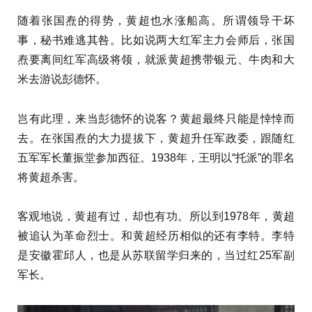
随着张国焘的得势，黄超也水涨船高。所谓领导干坏
事，秘书难逃其咎。比如说两大红军主力会师后，张国
焘要离间红军高级将领，就派黄超携带银元、牛肉和大
米去游说彭德怀。
岂有此理，来当彭德怀的说客？黄超最终只能是悻悻而
去。在张国焘的大力提拔下，黄超升任军政委，跟随红
五军军长董振堂参加西征。1938年，王明以“托派”的罪名
将黄超杀害。
客观地说，黄超有过，却也有功。所以到1978年，黄超
被追认为革命烈士。和黄超经历相似的还有李特。李特
是安徽霍邱人，也是从苏联留学归来的，当过红25军副
军长。