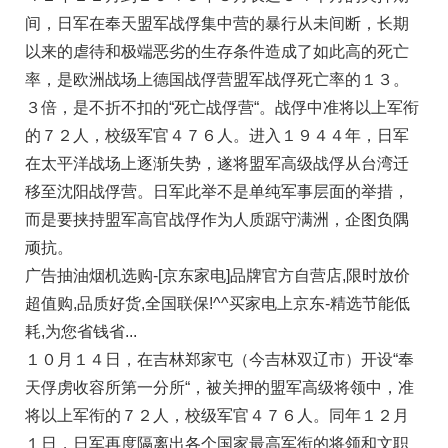
间，日军在奉天盟军战俘集中营的暴行从未间断，长期
以来的虐待和极端恶劣的生存条件造成了如此高的死亡
率，是欧洲战场上德国战俘营盟军战俘死亡率的１３。
３倍，是不折不扣的“死亡战俘营“。战俘中准将以上军衔
的７２人，校级军官４７６人。进入１９４４年，日军
在太平洋战场上逐渐失势，遂将盟军高级战俘从台湾迁
移至沈阳战俘营。日军此举不是单纯军事层面的举措，
而是要挟持盟军高官战俘作为人质踞守满洲，企图负隅
顽抗。
广告抽油烟机选购-[京东家电]品牌官方自营店,限时放价
超值购,品质好货,全国联保!^^买家电上京东-精选节能低
耗,为您省钱省...
１０月１４日，在吉林郑家屯（今吉林双辽市）开设“奉
天俘虏收容所第一分所“，被关押的盟军高级将领中，准
将以上军衔的７２人，校级军官４７６人。同年１２月
１日，日军再度隔离出各个国家最高军衔的将领和文职