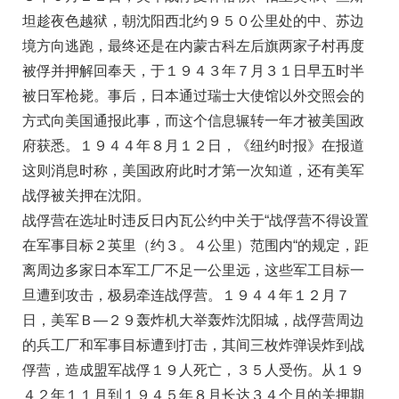
坦趁夜色越狱，朝沈阳西北约９５０公里处的中、苏边
境方向逃跑，最终还是在内蒙古科左后旗两家子村再度
被俘并押解回奉天，于１９４３年７月３１日早五时半
被日军枪毙。事后，日本通过瑞士大使馆以外交照会的
方式向美国通报此事，而这个信息辗转一年才被美国政
府获悉。１９４４年８月１２日，《纽约时报》在报道
这则消息时称，美国政府此时才第一次知道，还有美军
战俘被关押在沈阳。
战俘营在选址时违反日内瓦公约中关于“战俘营不得设置
在军事目标２英里（约３。４公里）范围内“的规定，距
离周边多家日本军工厂不足一公里远，这些军工目标一
旦遭到攻击，极易牵连战俘营。１９４４年１２月７
日，美军Ｂ—２９轰炸机大举轰炸沈阳城，战俘营周边
的兵工厂和军事目标遭到打击，其间三枚炸弹误炸到战
俘营，造成盟军战俘１９人死亡，３５人受伤。从１９
４２年１１月到１９４５年８月长达３４个月的关押期