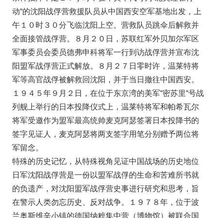
动“的沈阳战俘营救援队员从中国西安空军基地出发，上
午１０时３０分飞临沈阳上空。营救队员跳伞后解救并
全面接管战俘营。８月２０日，苏联红军外贝加尔军区
军事委员会委员德弗申科将军一行到访战俘营并宣布沈
阳盟军战俘营正式解放。８月２７日零时许，温莱特将
军等高官战俘被解救回沈阳，并于当日撤往中国西安。
１９４５年９月２日，在位于东京湾的美军“密苏里“号战
列舰上举行的日本投降仪式上，温莱特将军和帕希瓦尔
将军受邀作为盟军最高统帅麦克阿瑟签署日本投降书的
签字见证人，麦克阿瑟将两支签字用笔分别赠予两位将
军留念。
特殊的历史记忆，从特殊视角见证中国战场的历史地位
日军沈阳战俘营是一份以盟军战俘的生命和苦难所书就
的负遗产，对沈阳盟军战俘营史事进行研究和思考，旨
在警示人类勿忘历史、反对战争。１９７８年，位于波
兰奥斯维辛小镇的德国纳粹集中营（博物馆）被联合国