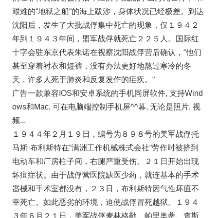
艰难的“地狱之船“的海上跋涉，身体状况已经极差。到达
沈阳后，发生了大批战俘集中死亡的现象，仅１９４２
年到１９４３年间，盟军战俘就死亡２２５人。国际红
十字会驻东京代表朱诺在视察沈阳战俘营后确认，“他们
甚至穿着衬衣和短裤，没有办法更好地熬过寒冷的冬
天，许多人死于肺炎和反复发作的疟疾。“
广告一款兼容IOS和安卓系统的手机同屏软件, 支持Wind
ows和Mac, 可在电脑端控制手机屏^^幕, 无论是照片, 视
频...
１９４４年２月１９日，编号为８９８号的美军战俘托
马斯·布利斯特在“满洲工作机械株式会社“劳作时被挤到
电动车和厂房柱子间，右腿严重受伤。２１日开始出现
坏疽症状。由于战俘营医院缺医少药，就连基本的手术
器械和手术室都没有，２３日，布利斯特因气性坏疽不
幸死亡。如此恶劣的环境，迫使战俘冒死越狱。１９４
３年６月２１日，美军战俘麦林格勒、帕里奥蒂、查斯