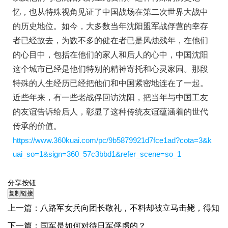
忆，也从特殊视角见证了中国战场在第二次世界大战中
的历史地位。如今，大多数当年沈阳盟军战俘营的幸存
者已经故去，为数不多的健在者已是风烛残年，在他们
的心目中，包括在他们的家人和后人的心中，中国沈阳
这个城市已经是他们特别的精神寄托和心灵家园。那段
特殊的人生经历已经把他们和中国紧密地连在了一起。
近些年来，有一些老战俘回访沈阳，把当年与中国工友
的友谊告诉给后人，彰显了这种传统友谊蕴涵着的世代
传承的价值。
https://www.360kuai.com/pc/9b5879921d7fce1ad?cota=3&k
uai_so=1&sign=360_57c3bbd1&refer_scene=so_1
分享按钮
上一篇：
八路军女兵向团长敬礼，不料却被立马击毙，得知
真相大家恍然大悟
下一篇：
国军是如何对待日军俘虏的？