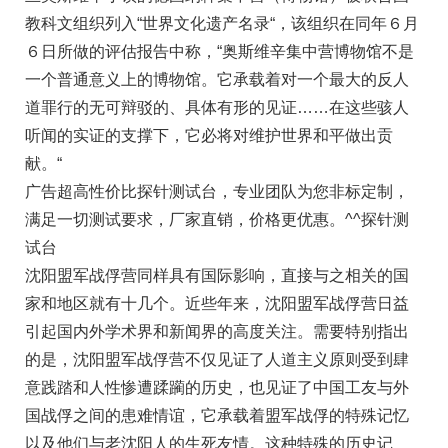
教科文组织列入“世界文化遗产名录“，该组织在同年６月
６日所做的评估报告中称，“奥斯维辛集中营博物馆不是
一个普通意义上的博物馆。它承载着对一个最大的反人
道罪行的无可辩驳的、具体有形的见证……在这些骇人
听闻的实证的支撑下，它必将对维护世界和平做出贡
献。“
广告超高性价比探针测试台，专业团队为您非标定制，
满足一切测试要求，厂家直销，价格更优惠。^^探针测
试台
沈阳盟军战俘营同样具有国际影响，直接与之相关的国
家和地区就有十几个。近些年来，沈阳盟军战俘营日益
引起国内外学术界和新闻界的高度关注。需要特别指出
的是，沈阳盟军战俘营不仅见证了人道主义原则受到肆
意践踏和人性惨遭蹂躏的历史，也见证了中国工友与外
国战俘之间的患难情谊，它承载着盟军战俘的特殊记忆
以及他们与老沈阳人的生死友情。这种特殊的历史记