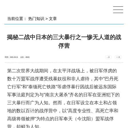
当前位置：
热门知识
> 文章
揭秘二战中日本的三大暴行之一惨无人道的战
俘营
时间：2021-03-21 点击：
453
次
- 小
+ 大
第二次世界大战期间，在太平洋战场上，被日军俘虏的
数十万盟军战俘遭受残暴奴役和非人虐待，其中“巴丹死
亡行军“和“泰缅死亡铁路“等虐俘暴行因战后被远东国际
军事法庭判定为与“南京大屠杀“齐名的日军在亚洲犯下的
三大暴行而广为人知。然而，在日军设立在本土和占领
地的数以百计的战俘营中，以“高度专业性、高死亡率和
高级将领被押“为特点的日军奉天（今沈阳）盟军战俘
营，却鲜为人知。