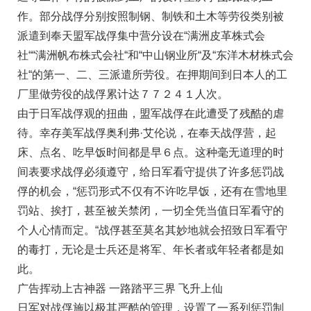
作。部分战俘分别按照制钢、制铁和土木等劳役类别被
派遣到奉天盟军战俘集中营分设在“满洲皮革株式会
社““满洲帆布株式会社“和“中山钢业所“及“东洋木材株式会
社“的第一、二、三派遣所劳役。在押期间到日本人的工
厂里做劳役的战俘累计达７７２４１人次。
由于日军战俘观的扭曲，盟军战俘在此遭受了残酷的虐
待。幸存美军战俘奥利弗·艾伦说，在奉天战俘营，起
床、点名、吃早饭时间都是早６点。这种毫无道理的时
间表要求战俘必须遵守，给日军看守提供了许多惩罚战
俘的机会，“惩罚形式不仅有不许吃早饭，还有在雪地里
罚站、挨打，甚至被关禁闭，一切全凭当值日军看守的
个人心情而定。“战俘甚至莫名其妙地就会招致日军看守
的毒打，无论是士兵还是将军、年长者或年轻者都是如
此。
广告挥动上古神器 一路踏平三界 飞升上仙
日军对战俘施以极其严酷的管理，设置了一系列惩罚制