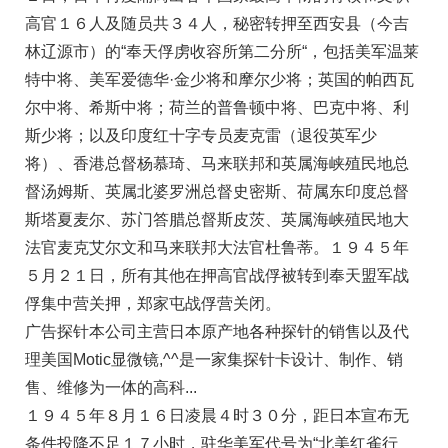
高官１６人及随员共３４人，秘密转押至西安县（今吉
林辽源市）的“奉天俘虏收容所第二分所“，包括美军温莱
特中将、美军爱德华·金少将和摩尔少将；英国的帕西瓦
尔中将、希斯中将；荷兰的普鲁顿中将、巴克中将、利
斯少将；以及印度红十字专员麦克雷（退役英军少
将）、香港总督杨慕琦、马来联邦和英属海峡殖民地总
督汤姆斯、英属北婆罗洲总督史密斯、荷属东印度总督
斯塔夏麦尔、苏门答腊总督斯皮茨、英属海峡殖民地大
法官麦克艾尔文和马来联邦大法官杜鲁蒂。１９４５年
５月２１日，所有其他在押高官战俘被转到奉天盟军战
俘集中营关押，郑家屯战俘营关闭。
广告探针本公司主营日本原产地各种探针的销售以及代
理美国Motic显微镜,^^是一家集探针卡设计、制作、销
售、维修为一体的高科...
１９４５年８月１６日凌晨４时３０分，距日本宣布无
条件投降不足１７小时，驻华美军代号为“北美红雀行