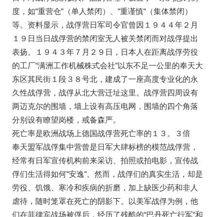
度，如“重营仓“（单人禁闭）、“重谨慎“（集体禁闭）
等。资料显示，战俘营日军司令官曾因１９４４年２月
１９日当日战俘营的禁闭室无人被关禁闭而对战俘提出
表扬。１９４３年７月２９日，日本人在距离战俘劳役
的工厂“满洲工作机械株式会社“以东不足一公里的奉天大
东区其民街１段３８号北，建成了一座高度专业化的永
久性战俘营，战俘从北大营迁址这里。战俘营四周设有
两迈克尔的围墙，墙上设有高压电网，围墙的四个角落
分别设有瞭望岗楼，戒备森严。
死亡率是欧洲战场上德国战俘营死亡率的１３。３倍
奉天盟军战俘集中营曾是日军大肆标榜的模范战俘营，
经常有日军宣传机构前来采访、拍照或拍电影，宣传战
俘们生活得如何“安逸“。然而，战俘们的真实生活，却是
劳役、饥饿、寒冷和疾病的折磨，加上缺医少药和非人
虐待，随时笼罩在死亡的阴影下。以美军战俘为例，他
们在菲律宾战场被俘后，经历了残酷的“巴丹死亡行军“和