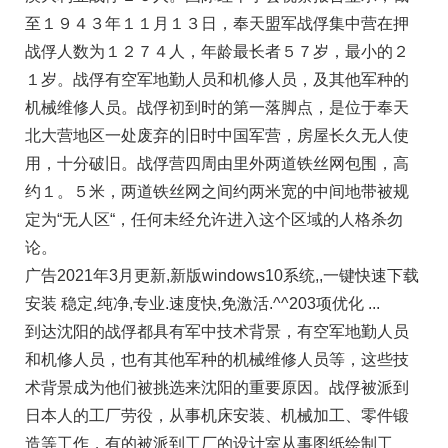
至１９４３年１１月１３日，奉天盟军战俘集中营在押
战俘人数为１２７４人，年龄最长者５７岁，最小的２
１岁。战俘有空军地勤人员和机修人员，及其他军种的
机械维修人员。战俘初到时的第一落脚点，是位于奉天
北大营地区一处废弃的旧时中国军营，房屋长久无人使
用，十分破旧。战俘营四周由里外两道铁丝网包围，高
约１。５米，两道铁丝网之间约两米宽的中间地带被规
定为“无人区“，任何未经允许进入这个区域的人格杀勿
论。
广告2021年3月更新,新版windows10系统,,一键快速下载
安装 稳定,纯净,专业.速度快,免激活.^^203项优化 ...
到达沈阳的战俘都具有军中技术背景，有空军地勤人员
和机修人员，也有其他军种的机械维修人员等，这些技
术背景成为他们被挑选来沈阳的重要原因。战俘被派到
日本人的工厂劳役，从事机床安装、机械加工、零件锻
造等工作，有的被派到工厂的设计室从事图纸绘制工