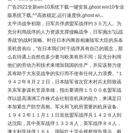
广告2021全新win10系统下载一键安装,ghost win10专业
版系统下载,^^高效稳定,运行速度快,ghost wi...
太平洋战争初期，日军共俘虏盟军战俘约３５万人。为
充分利用战俘的人力资源支撑侵略战争，日军抛出“以战
养战“的战时策略。时任日本内阁首相兼陆军大臣的东条
英机曾表白，“在日本我们对于战俘具有自己的观念，那
么在待遇上自然也多少要与欧美有所不同；应充分利用
他们的劳动力和技术来增加我国的生产，并应该努力使
其有助于大东亚战争的实行而不使有任何人力浪费。“１
９４２年８月２２日，日本陆军省次官木村兵太郎致函
关东军参谋长笠原幸雄，指出要调用１５００名盟军战
俘以提高满洲工作株式会社制造机床的能力，来满足日
本加紧生产防空高炮、军火和飞机所需要的机床设备。
１９４２年１１月１１日首批盟军战俘共１４２８人到
达沈阳，其中美军战俘１３２８人，英军战俘８４人，
澳大利亚战俘１６人。国际红十字会视察报告显示，截