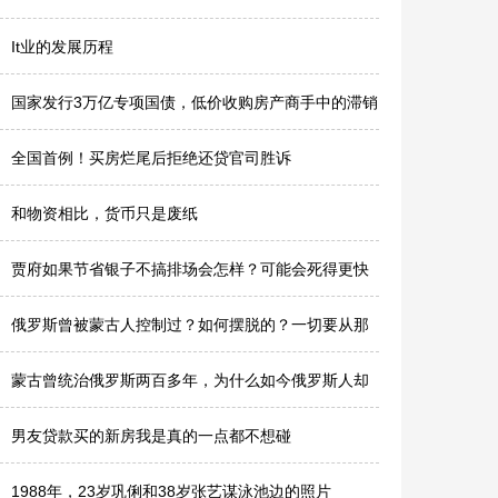
It业的发展历程
国家发行3万亿专项国债，低价收购房产商手中的滞销
房，烂尾楼，..
全国首例！买房烂尾后拒绝还贷官司胜诉
和物资相比，货币只是废纸
贾府如果节省银子不搞排场会怎样？可能会死得更快
俄罗斯曾被蒙古人控制过？如何摆脱的？一切要从那
片古老草原说起..
蒙古曾统治俄罗斯两百多年，为什么如今俄罗斯人却
不像蒙古人
男友贷款买的新房我是真的一点都不想碰
1988年，23岁巩俐和38岁张艺谋泳池边的照片