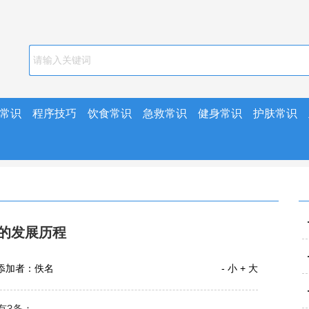
常识
程序技巧
饮食常识
急救常识
健身常识
护肤常识
业的发展历程
添加者：佚名
- 小
+ 大
有3条：