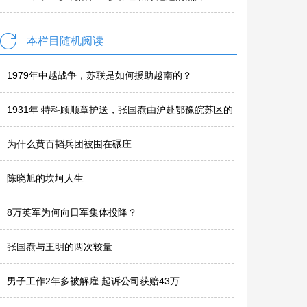
本栏目随机阅读
1979年中越战争，苏联是如何援助越南的？
1931年 特科顾顺章护送，张国焘由沪赴鄂豫皖苏区的
8天行程
为什么黄百韬兵团被围在碾庄
陈晓旭的坎坷人生
8万英军为何向日军集体投降？
张国焘与王明的两次较量
男子工作2年多被解雇 起诉公司获赔43万