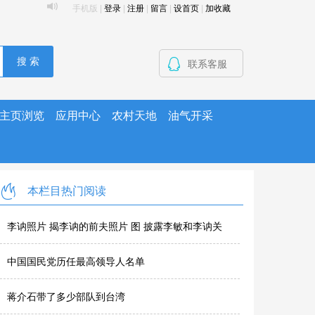
手机版
|
登录
|
注册
|
留言
|
设首页
|
加收藏
搜 索
联系客服
主页浏览
应用中心
农村天地
油气开采
本栏目热门阅读
李讷照片 揭李讷的前夫照片 图 披露李敏和李讷关
系，李讷丈夫徐..
中国国民党历任最高领导人名单
蒋介石带了多少部队到台湾