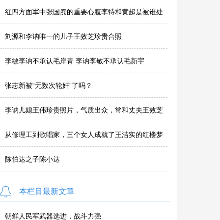
红四方面军中张国焘的重要心腹李特和黄超是被谁处
决的？
刘源和李讷唯一的儿子王效芝珍贵合照
李敏李讷不承认毛岸青 李讷李敏不承认毛新宇
张志新被“无数次轮奸”了吗？
李讷儿媳王伟珍贵照片，气质出众，常和丈夫王效芝
回韶山
从修理工到歌唱家，三个女人成就了王洁实的红楼梦
插曲红豆曲
陈伯达之子陈小达
本栏目最新文章
朝鲜人民军武器选进，战斗力强